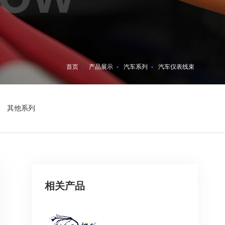
首页
产品展示
汽车系列
汽车仪表线束
其他系列
相关产品