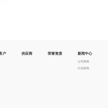
客户
供应商
荣誉资质
新闻中心
公司新闻
行业新闻