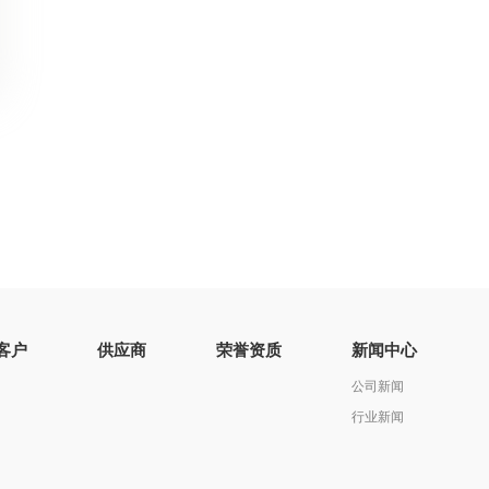
客户
供应商
荣誉资质
新闻中心
公司新闻
行业新闻