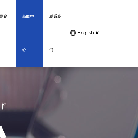
誉资
新闻中
联系我
English
∨
心
们