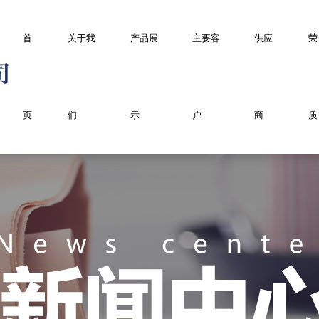
首
关于我
产品展
主要客
供应
荣
页
们
示
户
商
质